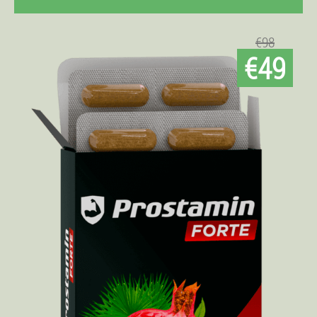
€98
€49