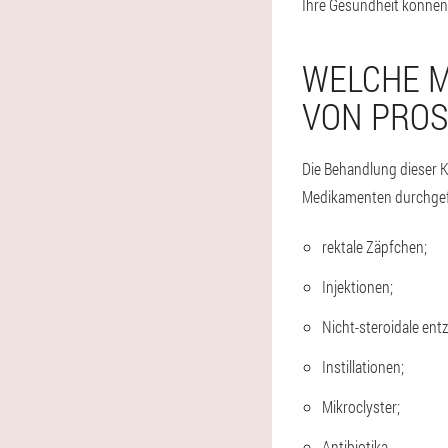
Ihre Gesundheit können 
WELCHE 
VON PROS
Die Behandlung dieser K
Medikamenten durchgef
rektale Zäpfchen;
Injektionen;
Nicht-steroidale e
Instillationen;
Mikroclyster;
Antibiotika