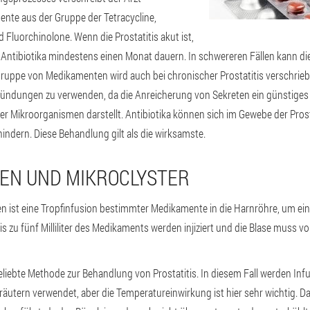
nte aus der Gruppe der Tetracycline,
d Fluorchinolone. Wenn die Prostatitis akut ist,
 Antibiotika mindestens einen Monat dauern. In schwereren Fällen kann di
uppe von Medikamenten wird auch bei chronischer Prostatitis verschrieben
zündungen zu verwenden, da die Anreicherung von Sekreten ein günstiges 
r Mikroorganismen darstellt. Antibiotika können sich im Gewebe der Pro
indern. Diese Behandlung gilt als die wirksamste.
NEN UND MIKROCLYSTER
ren ist eine Tropfinfusion bestimmter Medikamente in die Harnröhre, um ei
is zu fünf Milliliter des Medikaments werden injiziert und die Blase muss vo
beliebte Methode zur Behandlung von Prostatitis. In diesem Fall werden In
utern verwendet, aber die Temperatureinwirkung ist hier sehr wichtig. Da