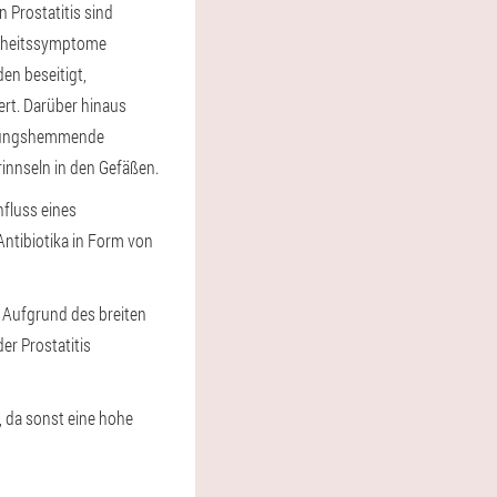
 Prostatitis sind
nkheitssymptome
en beseitigt,
ert. Darüber hinaus
ndungshemmende
innseln in den Gefäßen.
nfluss eines
Antibiotika in Form von
. Aufgrund des breiten
er Prostatitis
, da sonst eine hohe