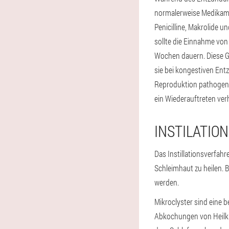
normalerweise Medikame
Penicilline, Makrolide un
sollte die Einnahme von
Wochen dauern. Diese Gr
sie bei kongestiven Ent
Reproduktion pathogene
ein Wiederauftreten verh
INSTILATIO
Das Instillationsverfah
Schleimhaut zu heilen. B
werden.
Mikroclyster sind eine 
Abkochungen von Heilkrä