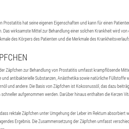
Prostatitis hat seine eigenen Eigenschaften und kann für einen Patienten
n. Das wirksamste Mittel zur Behandlung einer solchen Krankheit wird von
erkmale des Körpers des Patienten und die Merkmale des Krankheitsverlaufs
ÄPFCHEN
r Zäpfchen zur Behandlung von Prostatitis umfasst krampflösende Mitte
 antibakterielle Substanzen, Anästhetika sowie natürliche Füllstoffe wi
ornöl und andere. Die Basis von Zäpfchen ist Kokosnussöl, das dazu beiträg
 schneller aufgenommen werden. Darüber hinaus enthalten die Kerzen Vit
 dass rektale Zäpfchen unter Umgehung der Leber im Rektum absorbiert w
agendes Ergebnis. Die Zusammensetzung der Zäpfchen umfasst verschie