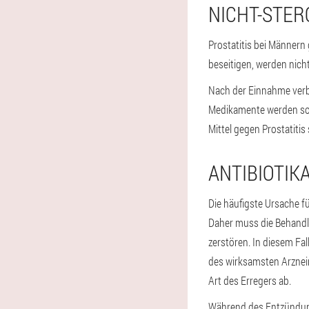
NICHT-STE
Prostatitis bei Männern
beseitigen, werden ni
Nach der Einnahme verb
Medikamente werden sow
Mittel gegen Prostatiti
ANTIBIOTIK
Die häufigste Ursache für
Daher muss die Behandlu
zerstören. In diesem Fal
des wirksamsten Arzneim
Art des Erregers ab.
Während des Entzündung