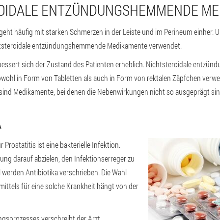
ROIDALE ENTZÜNDUNGSHEMMENDE M
 geht häufig mit starken Schmerzen in der Leiste und im Perineum einher
chtsteroidale entzündungshemmende Medikamente verwendet.
essert sich der Zustand des Patienten erheblich. Nichtsteroidale entz
ohl in Form von Tabletten als auch in Form von rektalen Zäpfchen verwe
s sind Medikamente, bei denen die Nebenwirkungen nicht so ausgeprägt sin
A
 Prostatitis ist eine bakterielle Infektion.
ng darauf abzielen, den Infektionserreger zu
l werden Antibiotika verschrieben. Die Wahl
ittels für eine solche Krankheit hängt von der
sprozesses verschreibt der Arzt