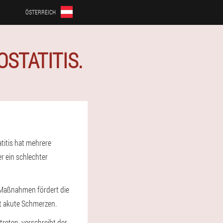
ÖSTERREICH
STATITIS.
titis hat mehrere
er ein schlechter
 Maßnahmen fördert die
gt akute Schmerzen.
treten, verschreibt der