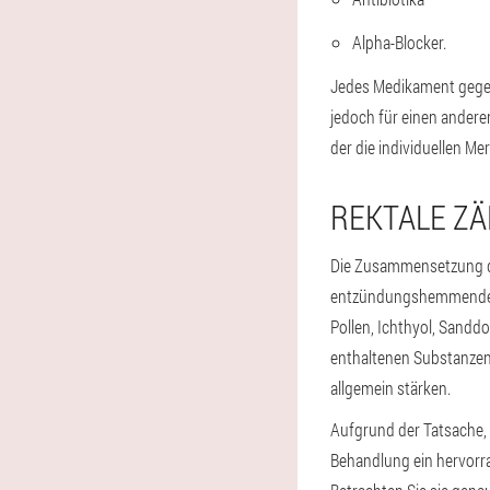
Alpha-Blocker.
Jedes Medikament gegen 
jedoch für einen andere
der die individuellen M
REKTALE Z
Die Zusammensetzung de
entzündungshemmende und
Pollen, Ichthyol, Sandd
enthaltenen Substanzen
allgemein stärken.
Aufgrund der Tatsache,
Behandlung ein hervorr