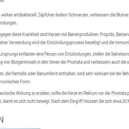
er.
 wirken antibakteriell. Zäpfchen lindern Schmerzen, verbessern die Blutve
zündungen.
 gegen diese Krankheit sind Kerzen mit Bienenprodukten: Propolis, Bienen
seiner Verwendung wird der Entzündungsprozess beseitigt und die Immunit
Ursprungs entlasten eine Person von Entzündungen, stellen die Sekretions
ng von Blutgerinnseln in den Venen der Prostata und verbessern auch die s
, die Parmidin oder Bariumferrit enthalten, sind sehr wirksam bei der Beh
chronischen Form.
utische Wirkung zu erzielen, sollte die Kerze im Rektum vor der Prostata p
rden, damit es sich nicht bewegt. Nach dem Eingriff müssen Sie sich etwa 30
N