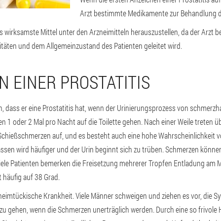
Arzt bestimmte Medikamente zur Behandlung di
as wirksamste Mittel unter den Arzneimitteln herauszustellen, da der Arzt 
äten und dem Allgemeinzustand des Patienten geleitet wird.
N EINER PROSTATITIS
, dass er eine Prostatitis hat, wenn der Urinierungsprozess von schmer
sen 1 oder 2 Mal pro Nacht auf die Toilette gehen. Nach einer Weile trete
Schießschmerzen auf, und es besteht auch eine hohe Wahrscheinlichkeit
assen wird häufiger und der Urin beginnt sich zu trüben. Schmerzen könn
iele Patienten bemerken die Freisetzung mehrerer Tropfen Entladung am 
 häufig auf 38 Grad.
hr heimtückische Krankheit. Viele Männer schweigen und ziehen es vor, die
zu gehen, wenn die Schmerzen unerträglich werden. Durch eine so frivol