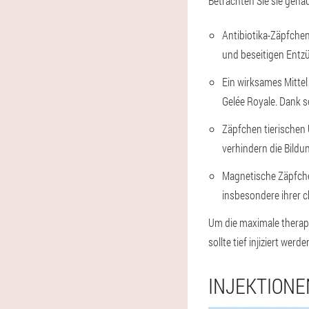
Betrachten Sie sie genau
Antibiotika-Zäpfchen
und beseitigen Ent
Ein wirksames Mittel
Gelée Royale. Dank 
Zäpfchen tierischen 
verhindern die Bildu
Magnetische Zäpfchen
insbesondere ihrer 
Um die maximale therape
sollte tief injiziert we
INJEKTIONE