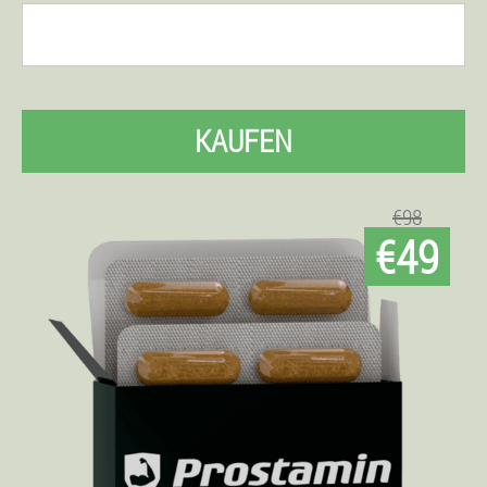
KAUFEN
€98
€49