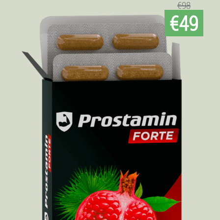
€98
€49