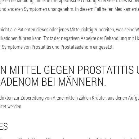
geren Behandlung, um eine therapeutische Wirkung zu erzielen. Dies ist be
 und anderen Symptomen unangenehm. In diesem Fall helfen Medikamente
cht alle Patienten dieses oder jenes Mittel richtig zubereiten, was seine 
ikationen führen kann. Trotz der negativen Aspekte der Behandlung mit H
er Symptome von Prostatitis und Prostataadenom eingesetzt.
EN MITTEL GEGEN PROSTATITIS
ADENOM BEI MÄNNERN.
odukten zur Zubereitung von Arzneimitteln zählen Kräuter, aus denen Au
itet werden.
ES