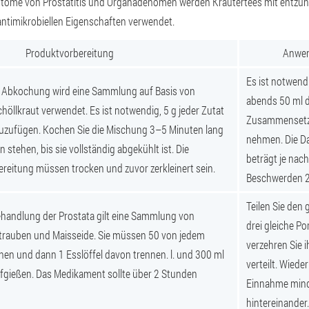
ptome von Prostatitis und Organadenomen werden Kräutertees mit ent
ntimikrobiellen Eigenschaften verwendet.
Produktvorbereitung
Anwen
Es ist notwen
r Abkochung wird eine Sammlung auf Basis von
abends 50 ml d
höllkraut verwendet. Es ist notwendig, 5 g jeder Zutat
Zusammensetzu
nzuzufügen. Kochen Sie die Mischung 3–5 Minuten lang
nehmen. Die D
n stehen, bis sie vollständig abgekühlt ist. Die
beträgt je nac
ereitung müssen trocken und zuvor zerkleinert sein.
Beschwerden 2
Teilen Sie den 
Behandlung der Prostata gilt eine Sammlung von
drei gleiche Po
trauben und Maisseide. Sie müssen 50 von jedem
verzehren Sie 
en und dann 1 Esslöffel davon trennen. l. und 300 ml
verteilt. Wiede
gießen. Das Medikament sollte über 2 Stunden
Einnahme mind
hintereinander.