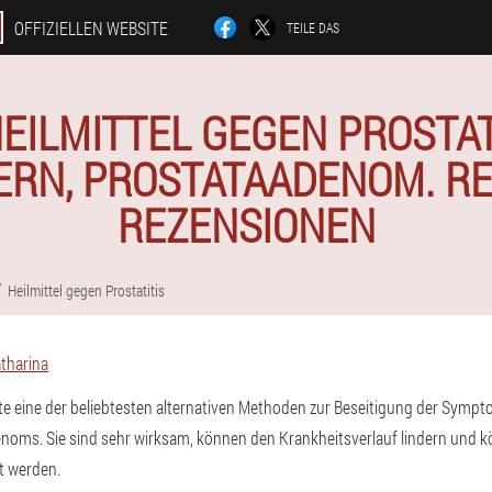
OFFIZIELLEN WEBSITE
TEILE DAS
EILMITTEL GEGEN PROSTATI
RN, PROSTATAADENOM. RE
REZENSIONEN
Heilmittel gegen Prostatitis
tharina
ute eine der beliebtesten alternativen Methoden zur Beseitigung der Sympto
noms. Sie sind sehr wirksam, können den Krankheitsverlauf lindern und 
t werden.