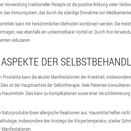
 der Verwendung traditioneller Rezepte ist die positive Wirkung vieler Ver
rken das Immunsystem, das durch die ständige Einnahme von Medikamente
smitteln kann mit herkömmlichen Methoden kombiniert werden. Die meis
rtragen, was ebenfalls ein unbestreitbarer Vorteil ist. Durch ihre Verwend
nten reduzieren.
 ASPEKTE DER SELBSTBEHAND
n Prostatitis kann die akuten Manifestationen der Krankheit, insbesondere i
Dies ist der Hauptnachteil der Selbsttherapie. Viele Patienten konsultieren
 zu Hausmitteln. Dies kann zu Komplikationen sowie einer Verschlimmerun
e Naturprodukte lösen allergische Reaktionen aus. Hausmittel helfen nicht
thologie, insbesondere des Anstiegs der Körpertemperatur, starker Sch
 Manifestationen.