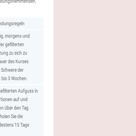
zündungshemmenden,
dungsregeln
dig, morgens und
er gefilterten
ng zu sich zu
auer des Kurses
h Schwere der
 bis 3 Wochen.
gefilterten Aufguss in
rtionen auf und
ihn über den Tag
rholen Sie die
estens 15 Tage