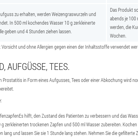
Das Produkt s
ufguss zu erhalten, werden Weizengraswurzeln und
abends je 100
det. In 500 ml kochendes Wasser 10 g zerkleinerte
werden, die Ku
le geben und 4 Stunden ziehen lassen.
Wochen.
it Vorsicht und ohne Allergien gegen einen der Inhaltsstoffe verwendet we
, AUFGÜSSE, TEES.
en Prostatitis in Form eines Aufgusses, Tees oder einer Abkochung wird n
ereitet.
:
fenzapfen
Es hilft, den Zustand des Patienten zu verbessern und das Wasse
0 g zerkleinerten trockenen Zapfen und 500 ml Wasser zubereiten. Kochen
n lang und lassen Sie sie 1 Stunde lang stehen. Nehmen Sie die gefilter