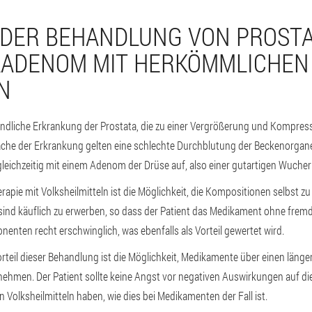
 DER BEHANDLUNG VON PROSTA
AADENOM MIT HERKÖMMLICHEN
N
tzündliche Erkrankung der Prostata, die zu einer Vergrößerung und Kompres
sache der Erkrankung gelten eine schlechte Durchblutung der Beckenorgane
 gleichzeitig mit einem Adenom der Drüse auf, also einer gutartigen Wuche
erapie mit Volksheilmitteln ist die Möglichkeit, die Kompositionen selbst
nd käuflich zu erwerben, so dass der Patient das Medikament ohne fremde
enten recht erschwinglich, was ebenfalls als Vorteil gewertet wird.
orteil dieser Behandlung ist die Möglichkeit, Medikamente über einen länge
hmen. Der Patient sollte keine Angst vor negativen Auswirkungen auf die
Volksheilmitteln haben, wie dies bei Medikamenten der Fall ist.