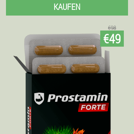
KAUFEN
€98
€49